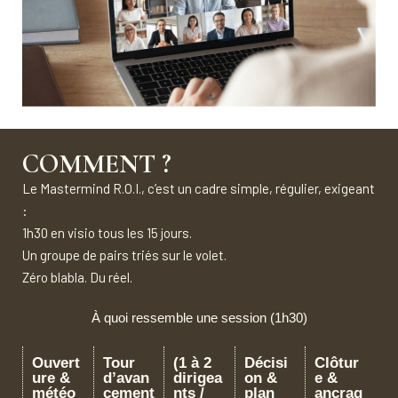
COMMENT ?
Le Mastermind R.O.I., c’est un cadre simple, régulier, exigeant
:
1h30 en visio tous les 15 jours.
Un groupe de pairs triés sur le volet.
Zéro blabla. Du réel.
À quoi ressemble une session (1h30)
Ouvert
Tour
(1 à 2
Décisi
Clôtur
ure &
d’avan
dirigea
on &
e &
météo
cement
nts /
plan
ancrag