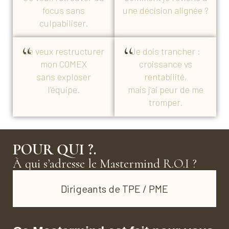
focus sans
une décision alignée ?
culpabiliser.
Je veux restructurer
Je dois trancher :
mon COMEX
croissance vs
sans exploser
rentabilité,
l’équipe.
mais j’ai peur de me
tromper.
POUR QUI ?.
À qui s’adresse le Mastermind R.O.I ?
Dirigeants de TPE / PME