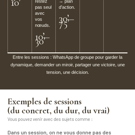
10’
restez
→ plan
pas seul
d’action.
avec
30’–
vos
75’
nœuds.
10’–
30’
Entre les sessions : WhatsApp de groupe pour garder la
dynamique, demander un miroir, partager une victoire, une
tension, une décision.
Exemples de sessions
(du concret, du dur, du vrai)
Vous pouvez venir avec des sujets comme :
Dans un session, on ne vous donne pas des