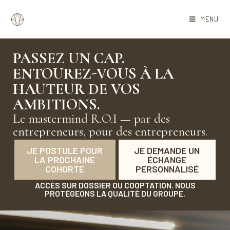
MENU
PASSEZ UN CAP.
ENTOUREZ-VOUS À LA
HAUTEUR DE VOS
AMBITIONS.
Le mastermind R.O.I — par des
entrepreneurs, pour des entrepreneurs.
JE POSTULE POUR
JE DEMANDE UN
LA PROCHAINE
ÉCHANGE
COHORTE
PERSONNALISÉ
ACCÈS SUR DOSSIER OU COOPTATION. NOUS
PROTÉGEONS LA QUALITÉ DU GROUPE.