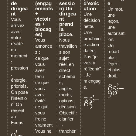
de
(engag
sessio
d’exéc
e
dirigea
ements
n) Un
ution
Un mot,
nt
+
dirigea
Une
une
victoir
nt
Vous
décision
leçon,
es +
prend
arrivez
nette.
une
blocag
la
avec
Une
autorisat
es)
place.
votre
prochain
ion.
Vous
Nous
réalité
e action
On
annonce
travaillon
du
datée.
repart
z :
s son
moment
Pas “je
plus
ce que
sujet
:
vais y
léger…
vous
réel, en
pression
réfléchir”
et plus
avez
direct :
,
. Je
droit..
tenu
schéma
énergie,
m’engag
ce que
s,
85’–
priorités.
e.
90’
vous
angles
On pose
avez
morts,
75’–
l’intentio
85’
évité
options,
n. On
ce qui
décision.
revient
vous
Objectif :
au
freine
clarifier
Focus.
vraiment
→
0’–
Vous ne
trancher