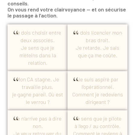
conseils.
On vous rend votre clairvoyance — et on sécurise
le passage à l’action.
Je dois choisir entre
Je dois licencier mon
deux associés.
bras droit.
Je sens que je
Je retarde. Je sais
m’éteins dans la
que ça me coûte.
relation.
Mon CA stagne. Je
Je suis aspiré par
travaille plus,
l’opérationnel.
je gagne pareil. Où est
Comment je redeviens
le verrou ?
dirigeant ?
Je n’arrive pas à dire
Je sens que je pilote
non.
à l’ego / au contrôle.
Je veux retrouver du
Comment je reviens à